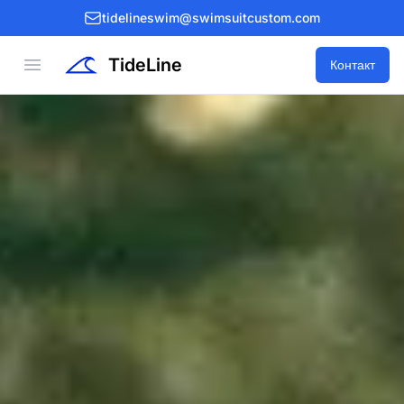
tidelineswim@swimsuitcustom.com
TideLine
Open menu
Контакт