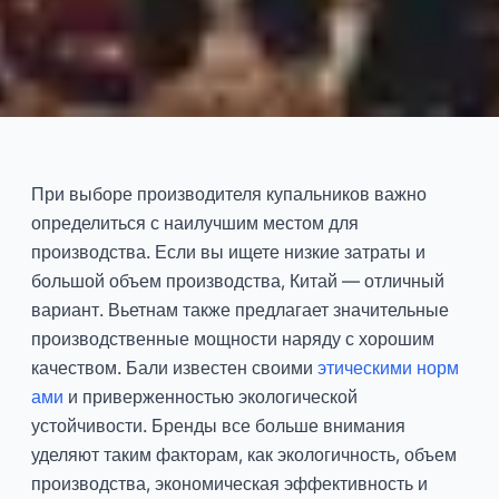
Китай против Вьетнама
против Бали Производство
При выборе производителя купальников важно
купальников
определиться с наилучшим местом для
производства. Если вы ищете низкие затраты и
2026-02
Да Юй
большой объем производства, Китай — отличный
вариант. Вьетнам также предлагает значительные
производственные мощности наряду с хорошим
Консультироваться Сейчас
качеством. Бали известен своими
этическими норм
ами
и приверженностью экологической
устойчивости. Бренды все больше внимания
уделяют таким факторам, как экологичность, объем
производства, экономическая эффективность и