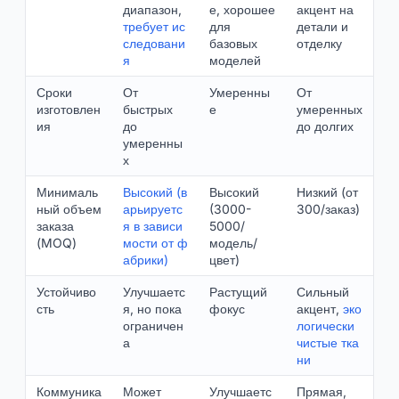
диапазон,
е, хорошее
акцент на
требует ис
для
детали и
следовани
базовых
отделку
я
моделей
Сроки
От
Умеренны
От
изготовлен
быстрых
е
умеренных
ия
до
до долгих
умеренны
х
Минималь
Высокий (в
Высокий
Низкий (от
ный объем
арьируетс
(3000-
300/заказ)
заказа
я в зависи
5000/
(MOQ)
мости от ф
модель/
абрики)
цвет)
Устойчиво
Улучшаетс
Растущий
Сильный
сть
я, но пока
фокус
акцент,
эко
ограничен
логически
а
чистые тка
ни
Коммуника
Может
Улучшаетс
Прямая,