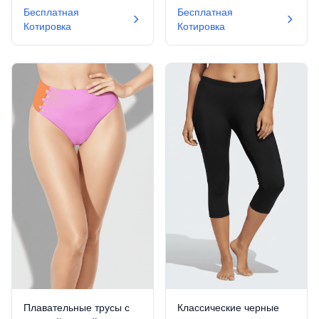
Бесплатная
Бесплатная
разработанные для
цветка на бедре для
Котировка
Котировка
максимального
стильного тропического
покрытия и комфорта в
акцента.
воде.
Плавательные трусы с
Классические черные