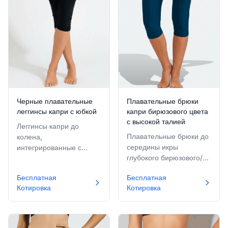
Черные плавательные
Плавательные брюки
леггинсы капри с юбкой
капри бирюзового цвета
с высокой талией
Леггинсы капри до
Плавательные брюки до
колена,
середины икры
интегрированные с
глубокого бирюзового/
расклешенной мини-
нефтяного синего цвета
юбкой, обеспечивающие
Бесплатная
Бесплатная
с гладким широким
скромность и стильный
Котировка
Котировка
поясом с высокой
активный вид.
талией для надежной
посадки.