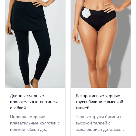
Длинные черные
Декоративные черные
плавательные леггинсы
трусы бикини с высокой
с юбкой
талией
Полноразмерные
Черные трусы бикини с
плавательные колготки с
высокой талией с
прямой юбкой до
выдающейся деталью
середины бедра,
3D-аппликации белого