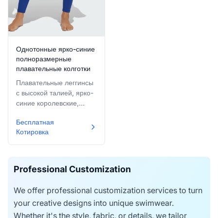
Однотонные ярко-синие
полноразмерные
плавательные колготки
Плавательные леггинсы
с высокой талией, ярко-
синие королевские,
полной длины, идеально
Бесплатная
подходящие для
Котировка
водного фитнеса или
защиты от солнца.
Professional Customization
We offer professional customization services to turn
your creative designs into unique swimwear.
Whether it's the style, fabric, or details, we tailor