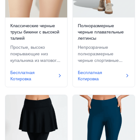
Классические черные
Полноразмерные
трусы бикини с высокой
черные плавательные
талией
леггинсы
Простые, высоко
Непрозрачные
покрывающие низ
полноразмерные
купальника из матового
черные спортивные
черного с удобной
плавательные колготки с
Бесплатная
Бесплатная
высокой талией для
гладким поясом,
Котировка
Котировка
умеренного контроля
обеспечивающие
живота.
максимальное покрытие
и защиту от солнца.