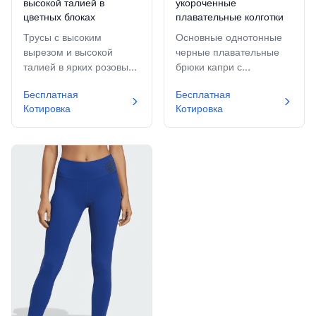
высокой талией в
укороченные
цветных блоках
плавательные колготки
Трусы с высоким
Основные однотонные
вырезом и высокой
черные плавательные
талией в ярких розовых
брюки капри с
и фиолетовых цветовых
эластичной талией,
Бесплатная
Бесплатная
блоках с контрастными
заканчивающиеся ниже
Котировка
Котировка
оранжевыми фигурными
колена для гибкого
боковыми вырезами.
движения и умеренного
покрытия.