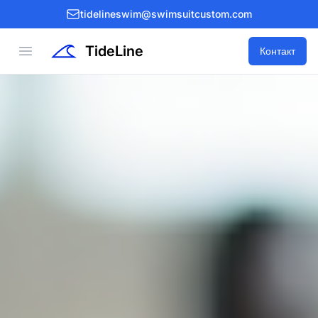
tidelineswim@swimsuitcustom.com
TideLine
Open menu
Контакт