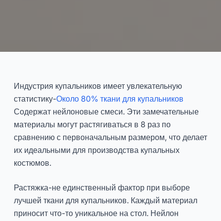
Как выбрать лучшую ткань
для купальников:
Индустрия купальников имеет увлекательную
руководство дизайнера
статистику-
Около 80% ткани для купальников
Содержат нейлоновые смеси. Эти замечательные
2025-03
Даю
материалы могут растягиваться в 8 раз по
сравнению с первоначальным размером, что делает
их идеальными для производства купальных
Консультироваться Сейчас
костюмов.
Растяжка-не единственный фактор при выборе
лучшей ткани для купальников. Каждый материал
приносит что-то уникальное на стол. Нейлон