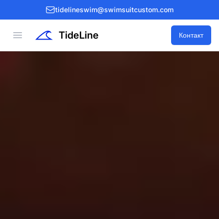
tidelineswim@swimsuitcustom.com
TideLine
Open menu
Контакт