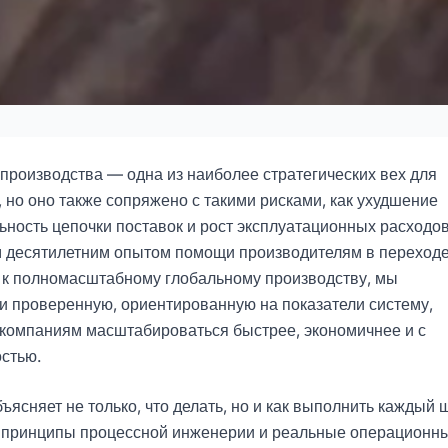
руем производство
ашим успехом
роизводства — одна из наиболее стратегических вех для
 но оно также сопряжено с такими рисками, как ухудшение
ьность цепочки поставок и рост эксплуатационных расходов
-11
Лидия
 десятилетним опытом помощи производителям в переходе
 к полномасштабному глобальному производству, мы
оваться Сейчас
 проверенную, ориентированную на показатели систему,
 компаниям масштабироваться быстрее, экономичнее и с
стью.
ъясняет не только, что делать, но и как выполнить каждый ш
, принципы процессной инженерии и реальные операционн