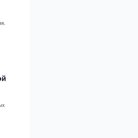
я.
ой
ых