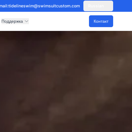
mail:
tidelineswim@swimsuitcustom.com
Russian
Поддержка
Контакт