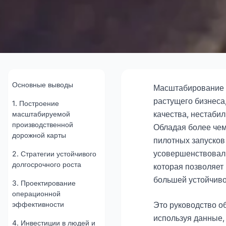
Как мы масштаби
вместе с в
Основные выводы
Масштабирование п
растущего бизнеса,
1. Построение
качества, нестабил
масштабируемой
2025
производственной
Обладая более чем
дорожной карты
пилотных запусков
Консультир
усовершенствовали
2. Стратегии устойчивого
долгосрочного роста
которая позволяет
большей устойчиво
3. Проектирование
операционной
эффективности
Это руководство об
используя данные
4. Инвестиции в людей и