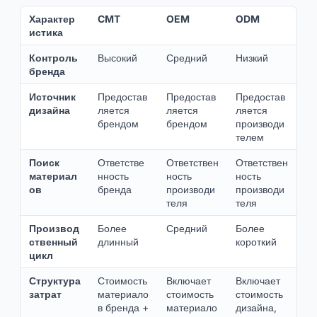
Характер
CMT
OEM
ODM
истика
Контроль
Высокий
Средний
Низкий
бренда
Источник
Предостав
Предостав
Предостав
дизайна
ляется
ляется
ляется
брендом
брендом
производи
телем
Поиск
Ответстве
Ответствен
Ответствен
материал
нность
ность
ность
ов
бренда
производи
производи
теля
теля
Производ
Более
Средний
Более
ственный
длинный
короткий
цикл
Структура
Стоимость
Включает
Включает
затрат
материало
стоимость
стоимость
в бренда +
материало
дизайна,