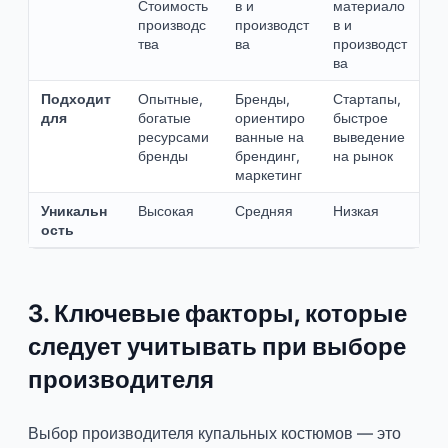
Стоимость
в и
материало
производс
производст
в и
тва
ва
производст
ва
Подходит
Опытные,
Бренды,
Стартапы,
для
богатые
ориентиро
быстрое
ресурсами
ванные на
выведение
бренды
брендинг,
на рынок
маркетинг
Уникальн
Высокая
Средняя
Низкая
ость
3. Ключевые факторы, которые
следует учитывать при выборе
производителя
Выбор производителя купальных костюмов — это