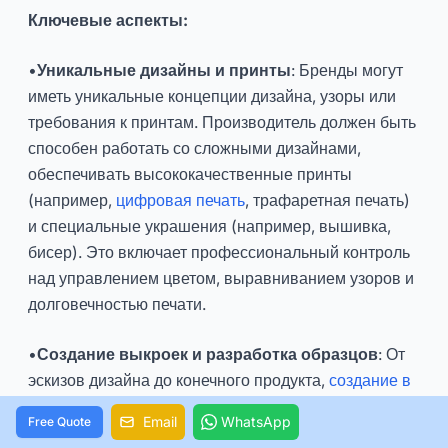
Ключевые аспекты:
•
Уникальные дизайны и принты
: Бренды могут
иметь уникальные концепции дизайна, узоры или
требования к принтам. Производитель должен быть
способен работать со сложными дизайнами,
обеспечивать высококачественные принты
(например,
цифровая печать
, трафаретная печать)
и специальные украшения (например, вышивка,
бисер). Это включает профессиональный контроль
над управлением цветом, выравниванием узоров и
долговечностью печати.
•
Создание выкроек и разработка образцов
: От
эскизов дизайна до конечного продукта,
создание в
ыкроек
и разработка образцов являются
Email
WhatsApp
Free Quote
решающими этапами. Производитель должен иметь