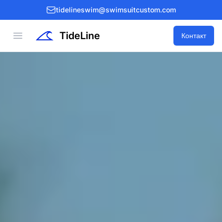
tidelineswim@swimsuitcustom.com
TideLine
Open menu
Контакт