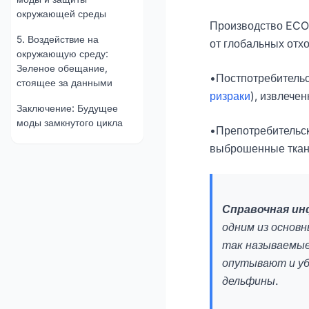
окружающей среды
Производство ECON
5. Воздействие на
от глобальных отхо
окружающую среду:
Зеленое обещание,
•Постпотребитель
стоящее за данными
ризраки
), извлече
Заключение: Будущее
моды замкнутого цикла
•Препотребительск
выброшенные ткан
Справочная и
одним из основ
так называемые
опутывают и уб
дельфины.