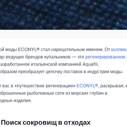
раков в стильные
История ECONYL®
вой моды ECONYL® стал нарицательным именем. От
коллек
до ведущих брендов купальников — это
регенерированное 
разработанное итальянской компанией Aquafil,
6-03
Даюй
бразом преобразует цепочку поставок в индустрии моды.
оваться Сейчас
ит вас в «путешествие регенерации»
ECONYL®
, раскрывая, 
брошенные рыболовные сети из морских глубин в
одные изделия.
: Поиск сокровищ в отходах