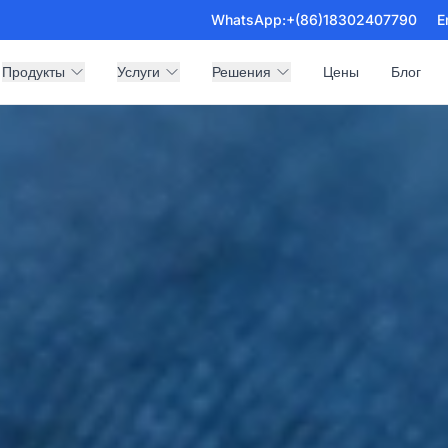
WhatsApp:
+(86)18302407790
E
Продукты
Услуги
Решения
Цены
Блог