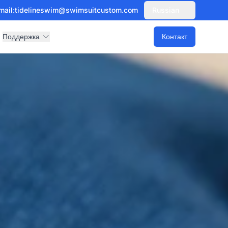
mail:
tidelineswim@swimsuitcustom.com
Russian
Поддержка
Контакт