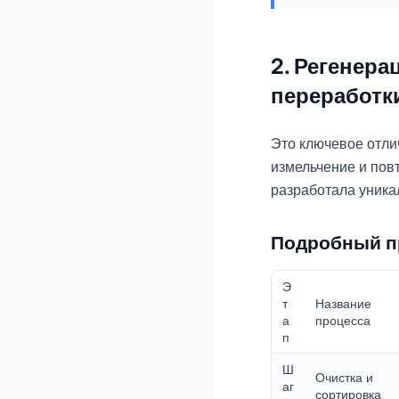
2. Регенера
переработк
Это ключевое отли
измельчение и пов
разработала уник
Подробный п
Э
т
Название
а
процесса
п
Ш
Очистка и
аг
сортировка