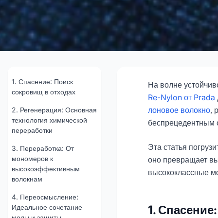
От сетей-приз
купальники: 
1. Спасение: Поиск
На волне устойчи
сокровищ в отходах
Re-Nylon от Prada
лоновое волокно
, 
2. Регенерация: Основная
202
технология химической
беспрецедентным о
переработки
Консультир
Эта статья погруз
3. Переработка: От
мономеров к
оно превращает вы
высокоэффективным
высококлассные м
волокнам
4. Переосмысление:
Идеальное сочетание
1. Спасение
моды и защиты