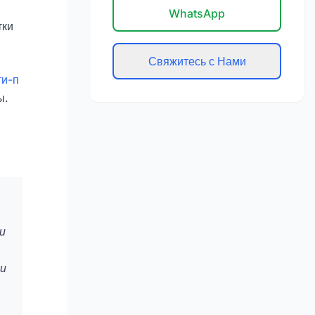
WhatsApp
тки
Свяжитесь с Нами
ти-п
ы.
и
 и