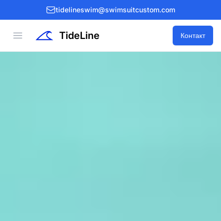
tidelineswim@swimsuitcustom.com
TideLine
Open menu
Контакт