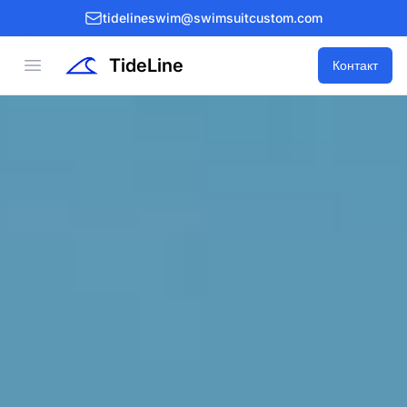
tidelineswim@swimsuitcustom.com
TideLine
Open menu
Контакт