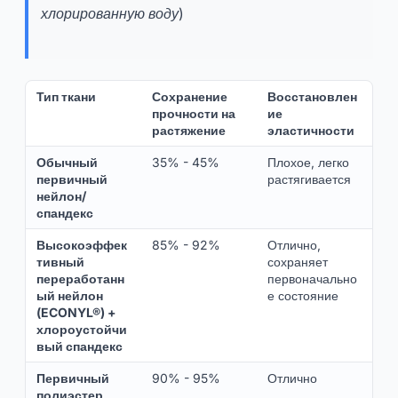
хлорированную воду)
Тип ткани
Сохранение
Восстановлен
прочности на
ие
растяжение
эластичности
Обычный
35% - 45%
Плохое, легко
первичный
растягивается
нейлон/
спандекс
Высокоэффек
85% - 92%
Отлично,
тивный
сохраняет
переработанн
первоначально
ый нейлон
е состояние
(ECONYL®) +
хлороустойчи
вый спандекс
Первичный
90% - 95%
Отлично
полиэстер