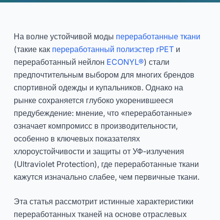
Эко против традиционных:
Действительно ли
На волне устойчивой моды
переработанные ткани
переработанные ткани
(такие как
переработанный полиэстер rPET
и
уступают по устойчивости к
переработанный нейлон
ECONYL®
) стали
предпочтительным выбором для многих брендов
хлору и защите от УФ-
спортивной одежды и купальников. Однако на
излучения?
рынке сохраняется глубоко укоренившееся
предубеждение: мнение, что «переработанные»
означает компромисс в производительности,
2026-03
Да Юй
особенно в ключевых показателях
хлороустойчивости и защиты от УФ-излучения
Консультироваться Сейчас
(Ultraviolet Protection), где переработанные ткани
кажутся изначально слабее, чем первичные ткани.
Эта статья рассмотрит истинные характеристики
переработанных тканей на основе отраслевых