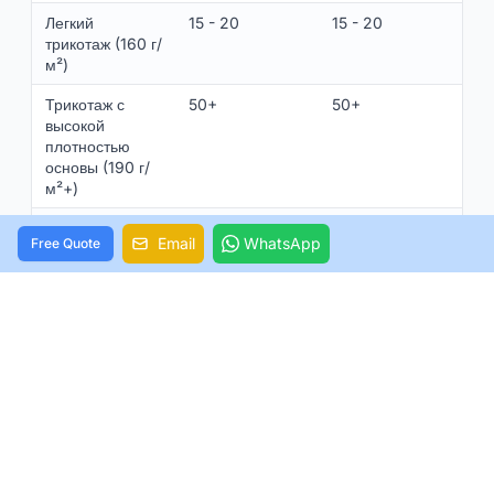
Легкий
15 - 20
15 - 20
трикотаж (160 г/
м²)
Трикотаж с
50+
50+
высокой
плотностью
основы (190 г/
м²+)
Обработанные
50+
50+
Email
WhatsApp
Free Quote
УФ-
абсорберами
III. Почему предубеждение все
еще существует?
Негативное восприятие переработанных тканей
пользователями часто проистекает из ограничений